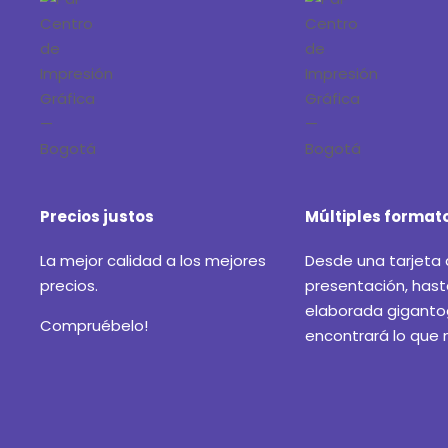
Precios justos
Múltiples format
La mejor calidad a los mejores
Desde una tarjeta
precios.
presentación, hast
elaborada gigantog
Compruébelo!
encontrará lo que 