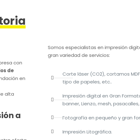
toria
Somos especialistas en impresión digi
gran variedad de servicios:
presa con
ios de
Corte láser (CO2), cortamos MDF,
undación en
tipo de papeles, etc..
e alta
I
mpresión digital en Gran Formato
banner, Lienzo, mesh, pasacalles,
sión a
Fotografía en pequeño y gran for
Impresión Litográfica.