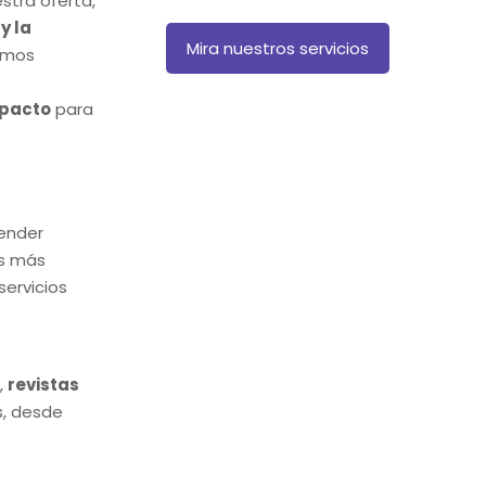
stra oferta,
y la
Mira nuestros servicios
mimos
mpacto
para
tender
os más
servicios
,
revistas
s, desde