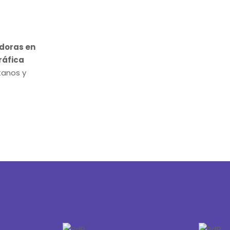
doras en
ráfica
tanos y