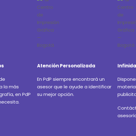
os
Atención Personalizada
Infinid
 de
En PdP siempre encontrará un
Dispone
a la más
asesor que le ayude a identificar
materia
rafía, en PdP
su mejor opción.
publicit
necesita.
Contác
asesorí