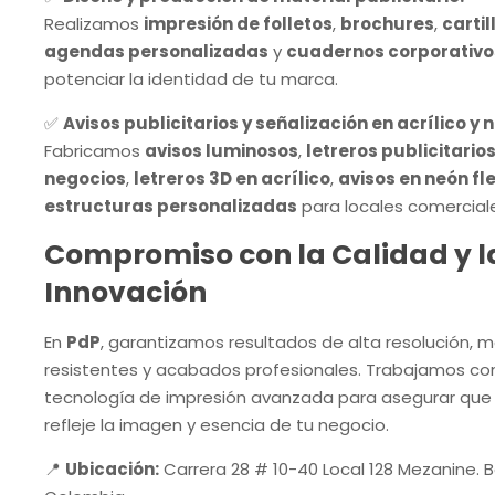
Realizamos
impresión de folletos
,
brochures
,
cartil
agendas personalizadas
y
cuadernos corporativo
potenciar la identidad de tu marca.
✅
Avisos publicitarios y señalización en acrílico y 
Fabricamos
avisos luminosos
,
letreros publicitario
negocios
,
letreros 3D en acrílico
,
avisos en neón fl
estructuras personalizadas
para locales comercial
Compromiso con la Calidad y l
Innovación
En
PdP
, garantizamos resultados de alta resolución, m
resistentes y acabados profesionales. Trabajamos co
tecnología de impresión avanzada para asegurar que
refleje la imagen y esencia de tu negocio.
📍
Ubicación:
Carrera 28 # 10-40 Local 128 Mezanine. 