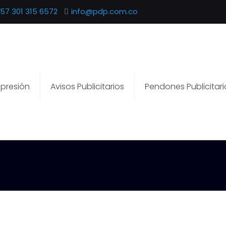
57 301 315 6572
info@pdp.com.co
presión
Avisos Publicitarios
Pendones Publicitari