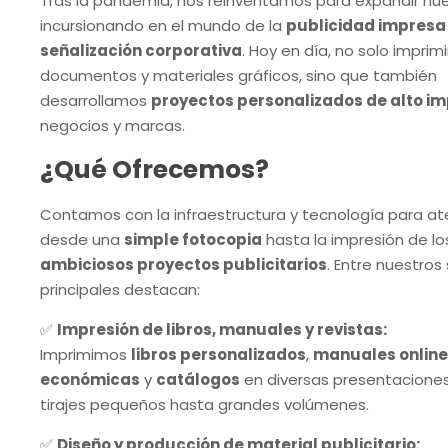
Tras la pandemia, nos reinventamos para expandir nue
incursionando en el mundo de la
publicidad impresa 
señalización corporativa
. Hoy en día, no solo impri
documentos y materiales gráficos, sino que también
desarrollamos
proyectos personalizados de alto i
negocios y marcas.
¿Qué Ofrecemos?
Contamos con la infraestructura y tecnología para a
desde una
simple fotocopia
hasta la impresión de l
ambiciosos proyectos publicitarios
. Entre nuestros 
principales destacan:
✅
Impresión de libros, manuales y revistas:
Imprimimos
libros personalizados
,
manuales online
económicas
y
catálogos
en diversas presentacione
tirajes pequeños hasta grandes volúmenes.
✅
Diseño y producción de material publicitario: