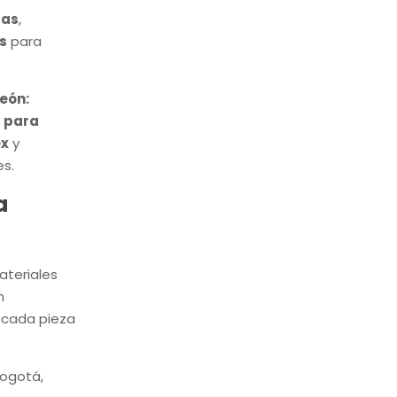
las
,
s
para
neón:
s para
ex
y
es.
a
ateriales
n
 cada pieza
Bogotá,